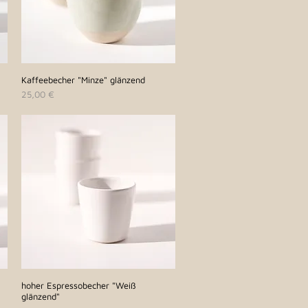
Kaffeebecher "Minze" glänzend
Schnellansicht
Preis
25,00 €
hoher Espressobecher "Weiß
Schnellansicht
glänzend"