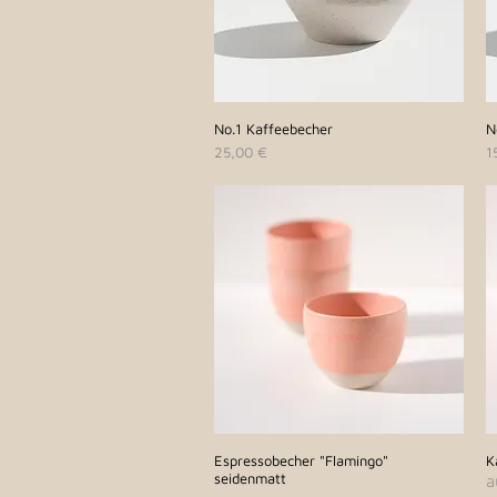
No.1 Kaffeebecher
Schnellansicht
N
Preis
P
25,00 €
1
Espressobecher "Flamingo"
Schnellansicht
K
seidenmatt
a