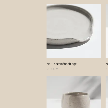
No.1 Kochlöffelablage
Schnellansicht
N
Preis
P
20,00 €
3