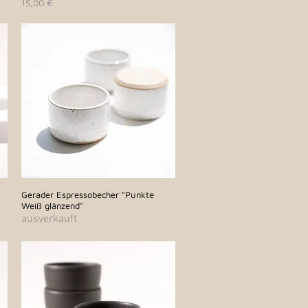
Preis
15,00 €
Gerader Espressobecher "Punkte
Schnellansicht
Weiß glänzend"
ausverkauft