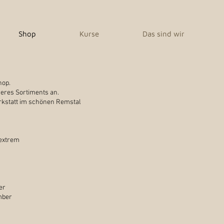
Shop
Kurse
Das sind wir
hop.
seres Sortiments an.
rkstatt im schönen Remstal
 extrem
er
mber