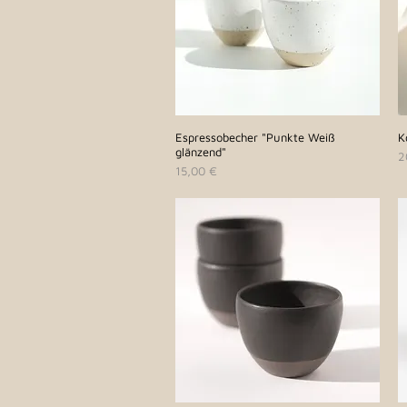
Espressobecher "Punkte Weiß
Schnellansicht
K
glänzend"
P
2
Preis
15,00 €