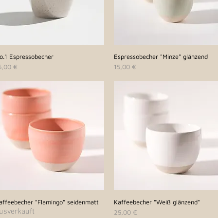
o.1 Espressobecher
Schnellansicht
Espressobecher "Minze" glänzend
Schnellansicht
reis
Preis
5,00 €
15,00 €
affeebecher "Flamingo" seidenmatt
Schnellansicht
Kaffeebecher "Weiß glänzend"
Schnellansicht
usverkauft
Preis
25,00 €