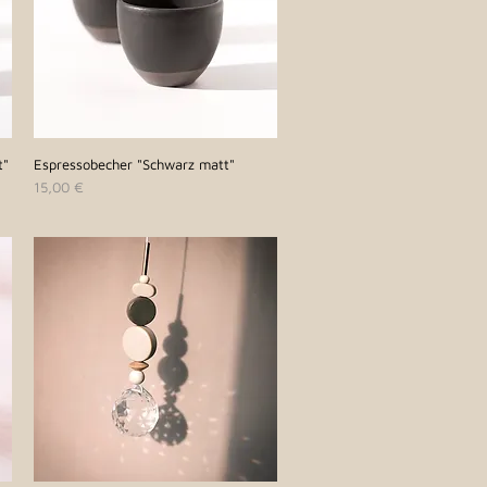
t"
Espressobecher "Schwarz matt"
Schnellansicht
Preis
15,00 €