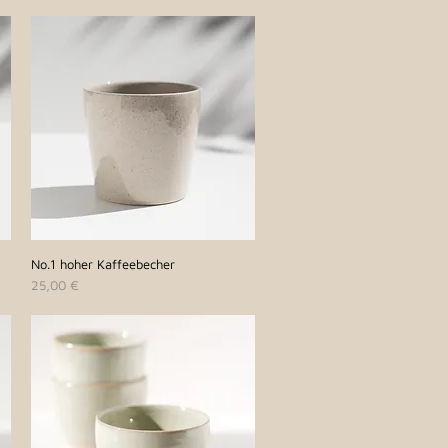
No.1 hoher Kaffeebecher
Schnellansicht
Preis
25,00 €