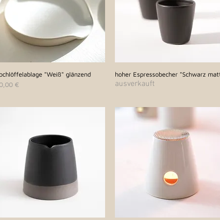
ochlöffelablage "Weiß" glänzend
Schnellansicht
hoher Espressobecher "Schwarz mat
Schnellansicht
ausverkauft
reis
0,00 €