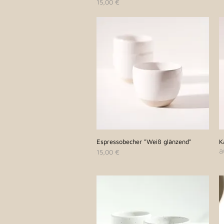
Preis
15,00 €
Espressobecher "Weiß glänzend"
Schnellansicht
K
a
Preis
15,00 €