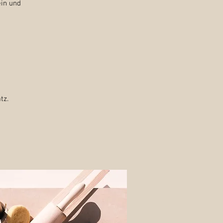
in und
tz.