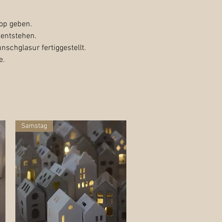
op geben.
 entstehen.
schglasur fertiggestellt.
e.
Samstag