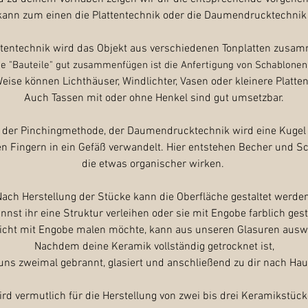
kann zum einen die Plattentechnik oder die Daumendrucktechnik 
ttentechnik wird das Objekt aus verschiedenen Tonplatten zusa
ie "Bauteile" gut zusammenfügen ist die Anfertigung von Schablonen 
eise können Lichthäuser, Windlichter, Vasen oder kleinere Platte
Auch Tassen mit oder ohne Henkel sind gut umsetzbar.
 der Pinchingmethode, der Daumendrucktechnik wird eine Kugel
en Fingern in ein Gefäß verwandelt. Hier entstehen Becher und Sc
die etwas organischer wirken.
Nach Herstellung der Stücke kann die Oberfläche gestaltet werden
nnst ihr eine Struktur verleihen oder sie mit Engobe farblich gest
icht mit Engobe malen möchte, kann aus unseren Glasuren ausw
Nachdem deine Keramik vollständig getrocknet ist,
 uns zweimal gebrannt, glasiert und anschließend zu dir nach Hau
ird vermutlich für die Herstellung von zwei bis drei Keramikstüc