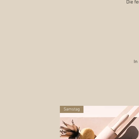
Die f
In
Samstag