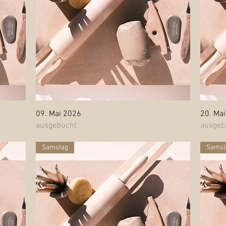
Schnellansicht
09. Mai 2026
20. Ma
ausgebucht
ausgeb
Samstag
Samst