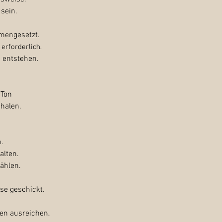
sein.
mmengesetzt.
erforderlich.
n entstehen.
 Ton
halen,
.
alten.
ählen.
se geschickt.
ken ausreichen.