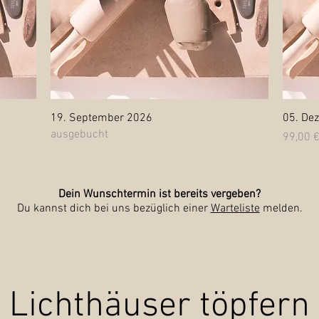
Schnellansicht
19. September 2026
05. Dez
ausgebucht
Preis
99,00 
​Dein Wunschtermin ist bereits vergeben?
Du kannst dich bei uns bezüglich einer
Warteliste
melden.
Lichthäuser töpfern