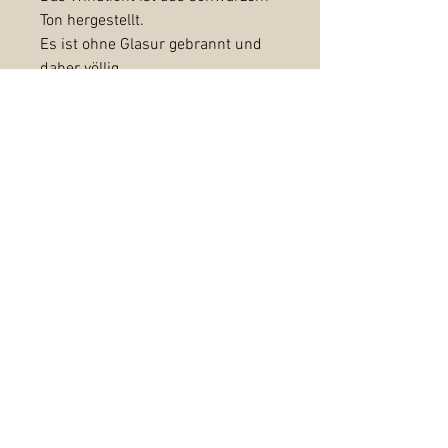
Ton hergestellt.
Es ist ohne Glasur gebrannt und
daher völlig
pur und ursprünglich.
Auch ohne Glasur ist es
wasserdicht und frostsicher.
Das Windlicht eignet sich daher
auch für deine Terrasse oder
Balkon.
Höhe: zwischen 8,5 - 9,5cm