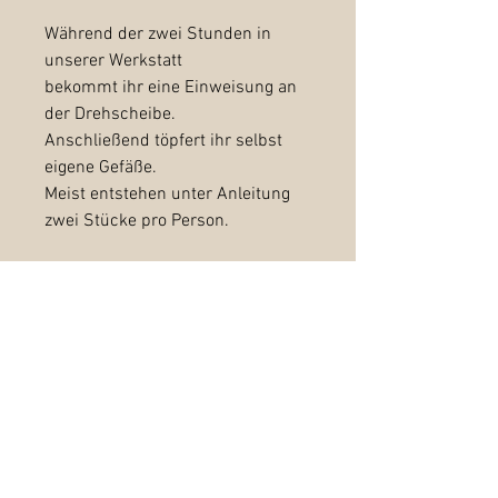
Während der zwei Stunden in
unserer Werkstatt
bekommt ihr eine Einweisung an
der Drehscheibe.
Anschließend töpfert ihr selbst
eigene Gefäße.
Meist entstehen unter Anleitung
zwei Stücke pro Person.
Am Ende besprechen wir, ob wir
euer Getöpfertes für euch
fertigstellen.
Fertigstellung eurer Stücke: 25
Euro/Stück
(abdrehen, glasieren und
zweimaliges brennen)
Kann vor Ort entschieden werden.