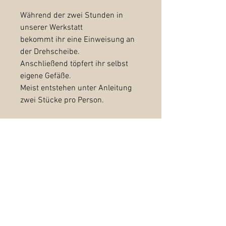
Während der zwei Stunden in
unserer Werkstatt
bekommt ihr eine Einweisung an
der Drehscheibe.
Anschließend töpfert ihr selbst
eigene Gefäße.
Meist entstehen unter Anleitung
zwei Stücke pro Person.
Am Ende besprechen wir, ob wir
euer Getöpfertes für euch
fertigstellen.
Fertigstellung eurer Stücke: 25
Euro/Stück
(abdrehen, glasieren und
zweimaliges brennen)
Kann vor Ort entschieden werden.