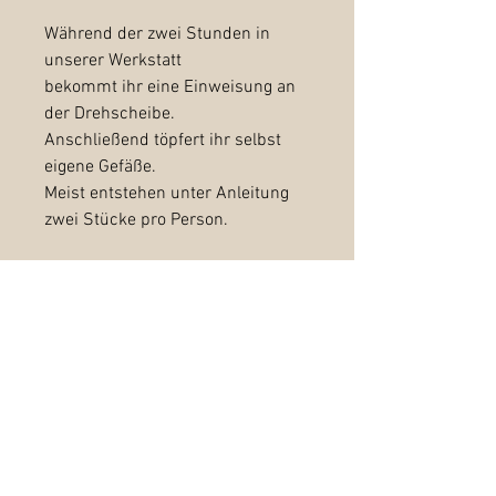
Während der zwei Stunden in
unserer Werkstatt
bekommt ihr eine Einweisung an
der Drehscheibe.
Anschließend töpfert ihr selbst
eigene Gefäße.
Meist entstehen unter Anleitung
zwei Stücke pro Person.
Am Ende besprechen wir, ob wir
euer Getöpfertes für euch
fertigstellen.
Fertigstellung eurer Stücke: 25
Euro/Stück
(abdrehen, glasieren und
zweimaliges brennen)
Kann vor Ort entschieden werden.