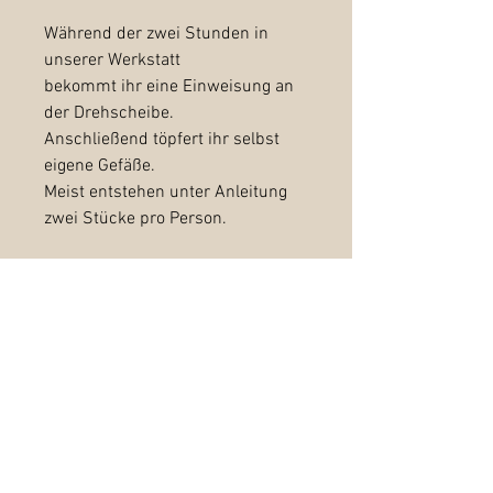
Während der zwei Stunden in
unserer Werkstatt
bekommt ihr eine Einweisung an
der Drehscheibe.
Anschließend töpfert ihr selbst
eigene Gefäße.
Meist entstehen unter Anleitung
zwei Stücke pro Person.
Am Ende besprechen wir, ob wir
euer Getöpfertes für euch
fertigstellen.
Fertigstellung eurer Stücke: 25
Euro/Stück
(abdrehen, glasieren und
zweimaliges brennen)
Kann vor Ort entschieden werden.