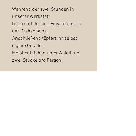
Während der zwei Stunden in
unserer Werkstatt
bekommt ihr eine Einweisung an
der Drehscheibe.
Anschließend töpfert ihr selbst
eigene Gefäße.
Meist entstehen unter Anleitung
zwei Stücke pro Person.
Am Ende besprechen wir, ob wir
euer Getöpfertes für euch
fertigstellen.
Fertigstellung eurer Stücke: 25
Euro/Stück
(abdrehen, glasieren und
zweimaliges brennen)
Kann vor Ort entschieden werden.