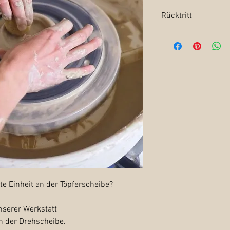
Rücktritt
Der
Rücktritt
vom Kurs 
an
info@töpferstüble.
Rücktritt bis 6 Wochen
Kursgebühr.
Rücktritt zu einem spä
Kursgebühr oder Übert
Schwangeren und Kind
wir den Kurs nicht.
ate Einheit an der Töpferscheibe?
nserer Werkstatt
n der Drehscheibe.