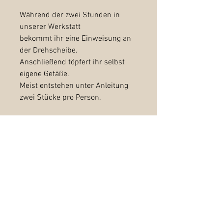
Während der zwei Stunden in
unserer Werkstatt
bekommt ihr eine Einweisung an
der Drehscheibe.
Anschließend töpfert ihr selbst
eigene Gefäße.
Meist entstehen unter Anleitung
zwei Stücke pro Person.
Am Ende besprechen wir, ob wir
euer Getöpfertes für euch
fertigstellen.
Fertigstellung eurer Stücke: 25
Euro/Stück
(abdrehen, glasieren und
zweimaliges brennen)
Kann vor Ort entschieden werden.