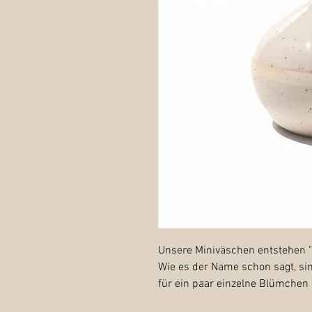
Unsere Miniväschen entstehen "f
Wie es der Name schon sagt, sin
für ein paar einzelne Blümchen 