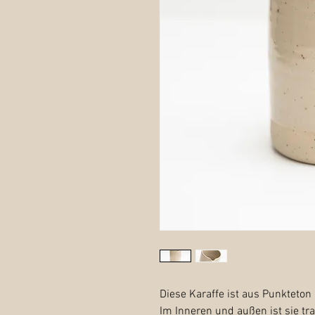
Diese Karaffe ist aus Punkteton 
Im Inneren und außen ist sie tr