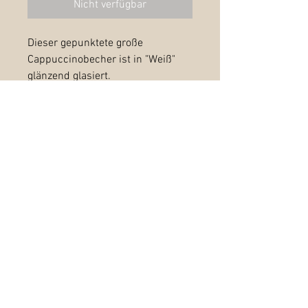
Nicht verfügbar
Dieser gepunktete große
Cappuccinobecher ist in "Weiß"
glänzend glasiert.
Der untere Teil ist unglasiert, so
dass der helle Punkteton noch
sichtbar ist.
Höhe: 8 cm
Durchmesser: 11,5 cm
Füllmenge: 410-420 ml
Unsere Produkte sind
spülmaschinenfest.