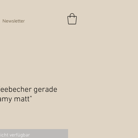
Newsletter
feebecher gerade
amy matt"
icht verfügbar