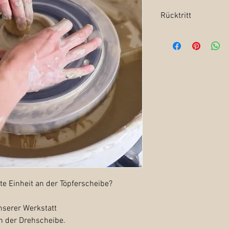
Rücktritt
Der
Rücktritt
vom Kurs 
an
info@töpferstüble.
Rücktritt bis acht Woc
100 % Erstattung der 
Rücktritt zu einem spä
100% Erstattung, wenn
Ansonsten Einbehaltu
Schwangeren und Kind
wir den Kurs nicht.
ate Einheit an der Töpferscheibe?
nserer Werkstatt
n der Drehscheibe.